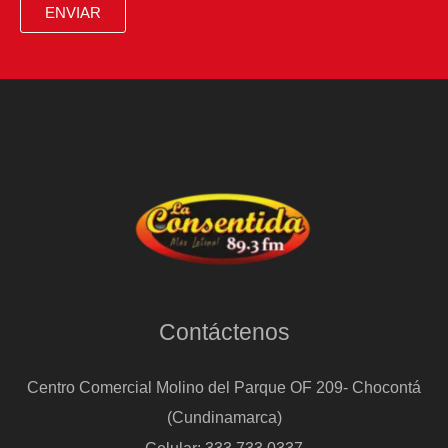
acapara
ENVIAR
una
discusión
Contáctenos
Centro Comercial Molino del Parque OF 209- Chocontá
(Cundinamarca)