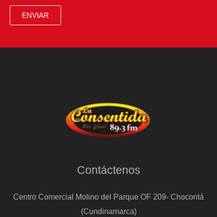
impulsadas
ENVIAR
por
minería
y
agroindustria
Contáctenos
Centro Comercial Molino del Parque OF 209- Chocontá
(Cundinamarca)