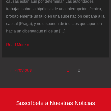
causas están aún por determinar. Las autoridades
trabajan sobre la hipótesis de una interrupción técnica,
probablemente un fallo en una subestación cercana a la
capital (Praga), y no disponen de indicios que apunten
hacia un ciberataque ni de un […]
La
Read More »
República
Checa
sufre
←
Previous
1
2
un
apagón
eléctrico
Suscríbete a Nuestras Noticias