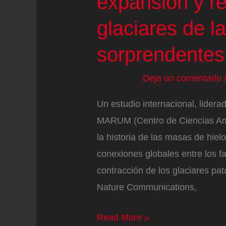
expansión y r
glaciares de l
sorprendentes
Deja un comentario
Un estudio internacional, lidera
MARUM (Centro de Ciencias Amb
la historia de las masas de hiel
conexiones globales entre los f
contracción de los glaciares pa
Nature Communications,
Reconstruyen
Read More »