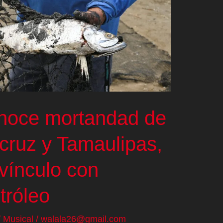
noce mortandad de
cruz y Tamaulipas,
vínculo con
tróleo
/
Musical
/
walala26@gmail.com