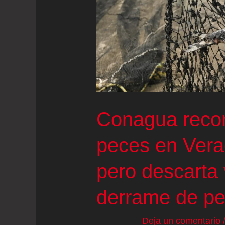
alerta
de
tsunami
Conagua reco
peces en Vera
pero descarta 
derrame de pe
Deja un comentario