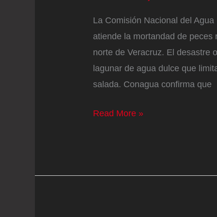
La Comisión Nacional del Agua 
atiende la mortandad de peces r
norte de Veracruz. El desastre 
lagunar de agua dulce que limit
salada. Conagua confirma que
Conagua
Read More »
reconoce
mortandad
de
peces
en
Veracruz