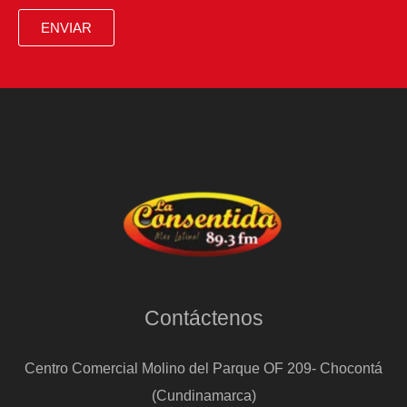
de
ENVIAR
folio
para
estudiantes
de
educación
básica
Contáctenos
Centro Comercial Molino del Parque OF 209- Chocontá
(Cundinamarca)