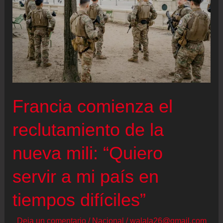
Francia comienza el
reclutamiento de la
nueva mili: “Quiero
servir a mi país en
tiempos difíciles”
Deja un comentario
/
Nacional
/
walala26@gmail.com