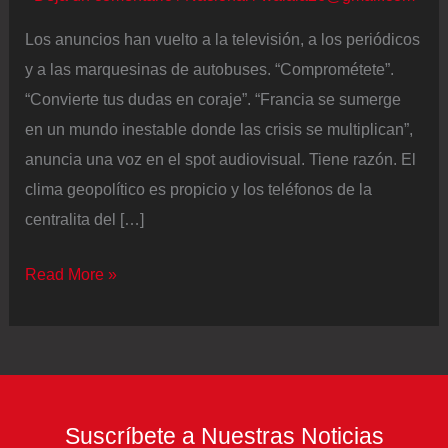
Los anuncios han vuelto a la televisión, a los periódicos
y a las marquesinas de autobuses. “Comprométete”.
“Convierte tus dudas en coraje”. “Francia se sumerge
en un mundo inestable donde las crisis se multiplican”,
anuncia una voz en el spot audiovisual. Tiene razón. El
clima geopolítico es propicio y los teléfonos de la
centralita del […]
Francia
Read More »
comienza
el
reclutamiento
de
la
Suscríbete a Nuestras Noticias