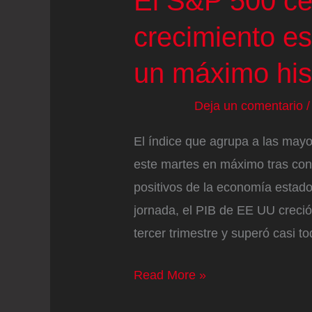
El S&P 500 ce
crecimiento e
un máximo his
Deja un comentario
El índice que agrupa a las may
este martes en máximo tras co
positivos de la economía estad
jornada, el PIB de EE UU creció
tercer trimestre y superó casi t
El
Read More »
S&P