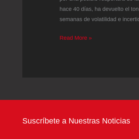
hace 40 días, ha devuelto el ton
semanas de volatilidad e incer
El
Read More »
Ibex
bate
su
máximo
histórico
ante
los
Suscríbete a Nuestras Noticias
avances
para