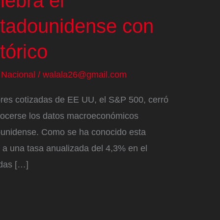
lebra el
stadounidense con
tórico
/
Nacional
/
walala26@gmail.com
ores cotizadas de EE UU, el S&P 500, cerró
nocerse los datos macroeconómicos
ounidense. Como se ha conocido esta
 a una tasa anualizada del 4,3% en el
odas […]