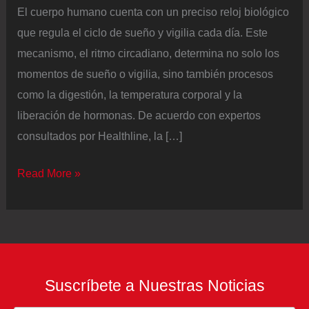
El cuerpo humano cuenta con un preciso reloj biológico
que regula el ciclo de sueño y vigilia cada día. Este
mecanismo, el ritmo circadiano, determina no solo los
momentos de sueño o vigilia, sino también procesos
como la digestión, la temperatura corporal y la
liberación de hormonas. De acuerdo con expertos
consultados por Healthline, la […]
Por
Read More »
qué
cuidar
el
ritmo
circadiano
Suscríbete a Nuestras Noticias
ayuda