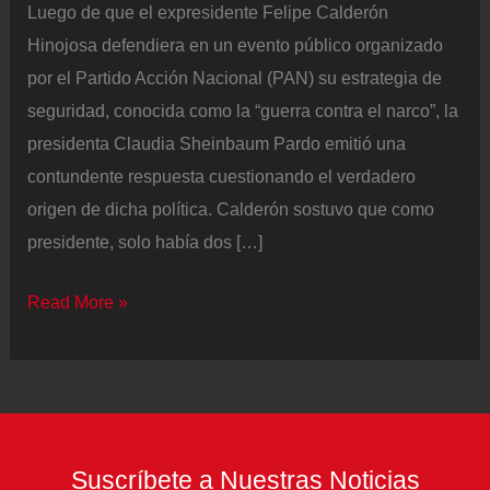
Luego de que el expresidente Felipe Calderón
Hinojosa defendiera en un evento público organizado
por el Partido Acción Nacional (PAN) su estrategia de
seguridad, conocida como la “guerra contra el narco”, la
presidenta Claudia Sheinbaum Pardo emitió una
contundente respuesta cuestionando el verdadero
origen de dicha política. Calderón sostuvo que como
presidente, solo había dos […]
Sheinbaum
Read More »
le
responde
a
Calderón
tras
Suscríbete a Nuestras Noticias