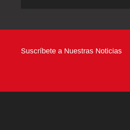
la
cúspide
económica
del
tenis
Suscríbete a Nuestras Noticias