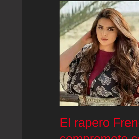
El rapero Fre
compromete co