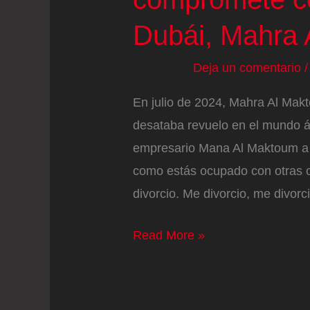
Dubái, Mahra
Deja un comentario
En julio de 2024, Mahra Al Mak
desataba revuelo en el mundo ár
empresario Mana Al Maktoum a 
como estás ocupado con otras c
divorcio. Me divorcio, me divorc
El
Read More »
rapero
French
Montana