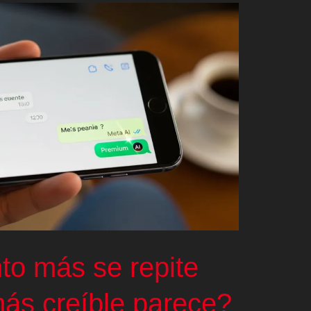
to más se repite
más creíble parece?