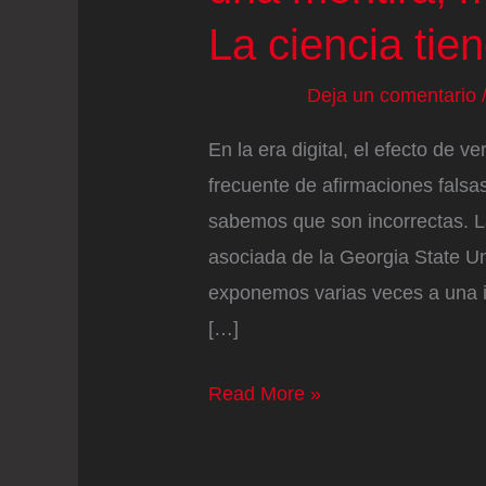
La ciencia tie
Deja un comentario
En la era digital, el efecto de v
frecuente de afirmaciones falsas
sabemos que son incorrectas. L
asociada de la Georgia State Un
exponemos varias veces a una i
[…]
¿Por
Read More »
qué
cuanto