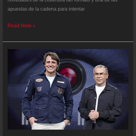
apuestas de la cadena para intentar
Telecinco
Read More »
cancela
el
programa
diario
de
‘Gran
Hermano’
tras
solo
cuatro
emisiones
por