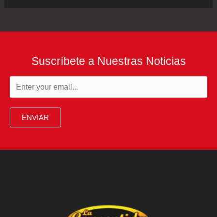
20′
y
su
nueva
Suscríbete a Nuestras Noticias
casa
ya
tienen
día
ENVIAR
de
estreno