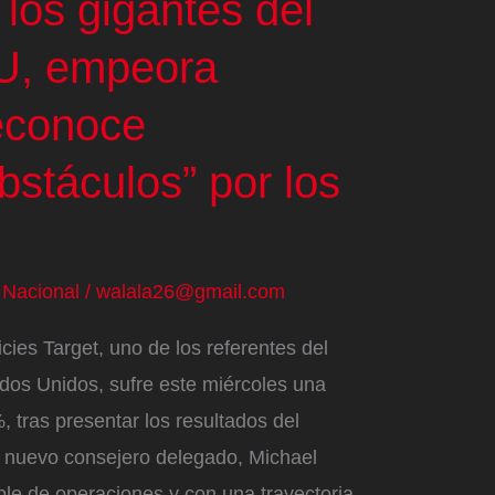
 los gigantes del
UU, empeora
reconoce
bstáculos” por los
/
Nacional
/
walala26@gmail.com
ies Target, uno de los referentes del
ados Unidos, sufre este miércoles una
, tras presentar los resultados del
 nuevo consejero delegado, Michael
le de operaciones y con una trayectoria