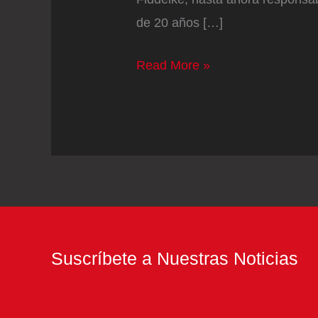
de 20 años […]
Target,
Read More »
uno
de
los
gigantes
del
retail
en
EE
Suscríbete a Nuestras Noticias
UU,
empeora