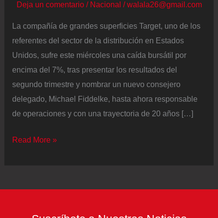
Deja un comentario
/
Nacional
/
walala26@gmail.com
La compañía de grandes superficies Target, uno de los
referentes del sector de la distribución en Estados
Unidos, sufre este miércoles una caída bursátil por
encima del 7%, tras presentar los resultados del
segundo trimestre y nombrar un nuevo consejero
delegado, Michael Fiddelke, hasta ahora responsable
de operaciones y con una trayectoria de 20 años […]
Target,
Read More »
uno
de
los
gigantes
del