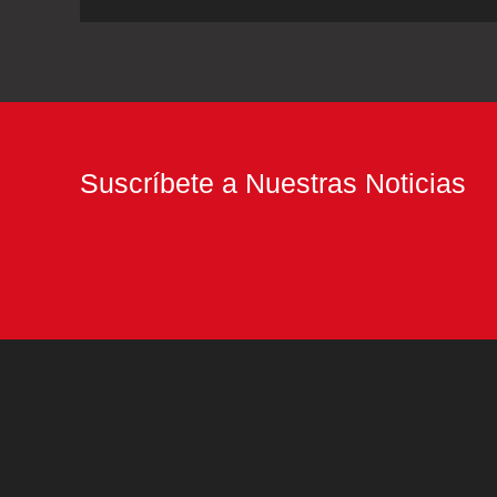
7
de
julio:
todos
los
Suscríbete a Nuestras Noticias
números
y
combinaciones
ganadoras