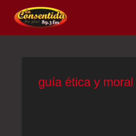
Ir
al
contenido
guía ética y moral