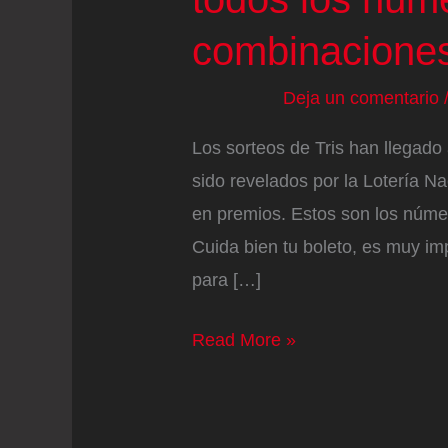
combinacione
Deja un comentario
Los sorteos de Tris han llegado
sido revelados por la Lotería N
en premios. Estos son los número
Cuida bien tu boleto, es muy im
para […]
Sorteo
Read More »
de
Tris
del