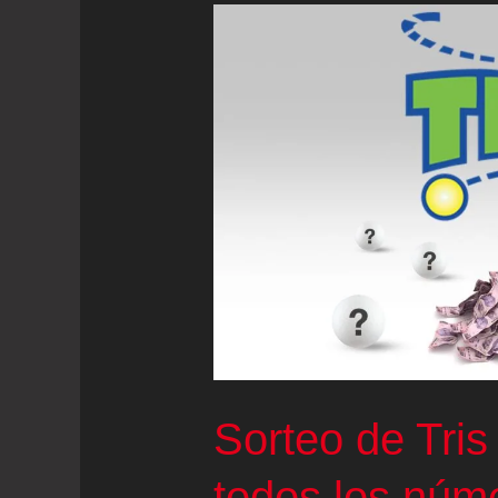
Sorteo de Tris 
todos los núm