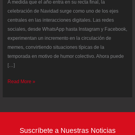
A medida que el año entra en su recta final, la
celebración de Navidad surge como uno de los ejes
centrales en las interacciones digitales. Las redes
sociales, desde WhatsApp hasta Instagram y Facebook,
experimentan un incremento en la circulación de
memes, convirtiendo situaciones típicas de la
temporada en motivo de humor colectivo. Ahora puede
[…]
Navidad
Read More »
2025
en
Colombia:
estos
son
Suscríbete a Nuestras Noticias