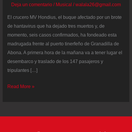
Deja un comentario
/
Musical
/
walala26@gmail.com
El crucero MV Hondius, el buque afectado por un brote
de hantavirus que ha dejado tres muertos y, de
momento, seis casos confirmados, ha fondeado esta
madrugada frente al puerto tinerfeño de Granadilla de
Abona. A primera hora de la mañana va a tener lugar el
desembarco y traslado de los 147 pasajeros y
tripulantes […]
Hantavirus,
Read More »
última
hora
del
crucero
MV