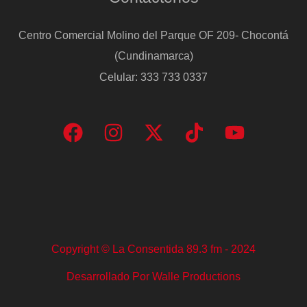
avión
Centro Comercial Molino del Parque OF 209- Chocontá
con
(Cundinamarca)
los
Celular: 333 733 0337
14
españoles
Copyright © La Consentida 89.3 fm - 2024
Desarrollado Por Walle Productions