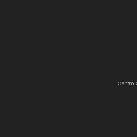
la
enfermedad
Centro 