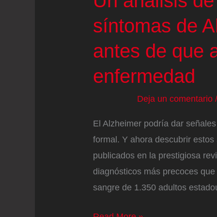
Un análisis de
síntomas de A
antes de que 
enfermedad
Deja un comentario
El Alzheimer podría dar señales
formal. Y ahora descubrir estos
publicados en la prestigiosa re
diagnósticos más precoces que l
sangre de 1.350 adultos estado
Un
Read More »