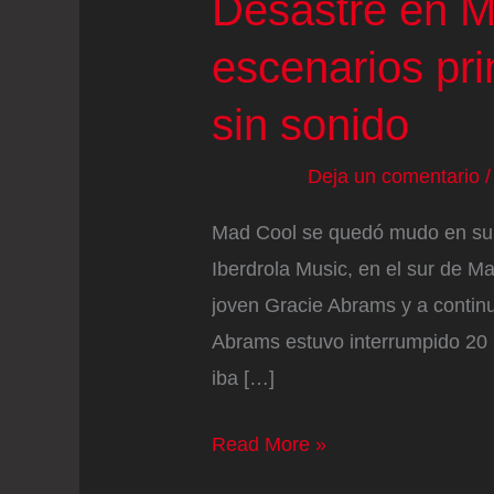
Desastre en M
escenarios pr
sin sonido
Deja un comentario
Mad Cool se quedó mudo en su p
Iberdrola Music, en el sur de Ma
joven Gracie Abrams y a continua
Abrams estuvo interrumpido 20 
iba […]
Desastre
Read More »
en