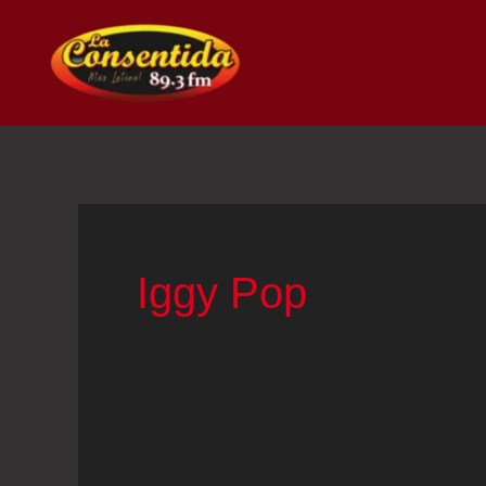
Ir
al
contenido
Iggy Pop