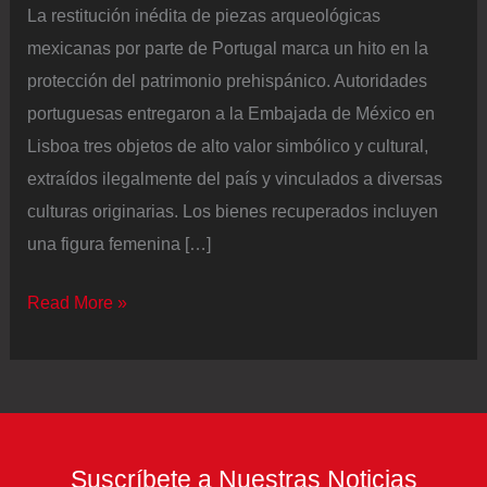
La restitución inédita de piezas arqueológicas
mexicanas por parte de Portugal marca un hito en la
protección del patrimonio prehispánico. Autoridades
portuguesas entregaron a la Embajada de México en
Lisboa tres objetos de alto valor simbólico y cultural,
extraídos ilegalmente del país y vinculados a diversas
culturas originarias. Los bienes recuperados incluyen
una figura femenina […]
Tres
Read More »
tesoros
prehispánicos
regresan
a
México
Suscríbete a Nuestras Noticias