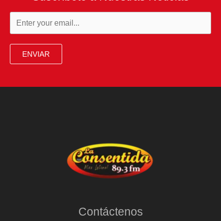
tras
restitución
inédita
desde
ENVIAR
Portugal
Contáctenos