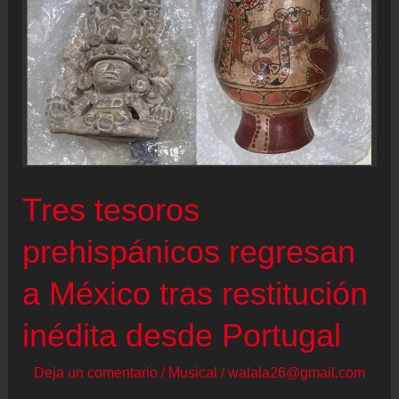
Tres tesoros
prehispánicos regresan
a México tras restitución
inédita desde Portugal
Deja un comentario
/
Musical
/
walala26@gmail.com