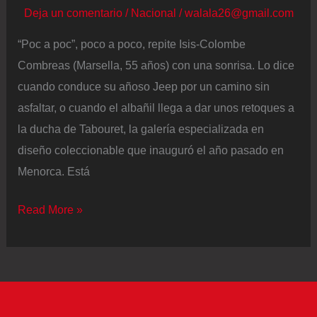
Deja un comentario
/
Nacional
/
walala26@gmail.com
“Poc a poc”, poco a poco, repite Isis-Colombe
Combreas (Marsella, 55 años) con una sonrisa. Lo dice
cuando conduce su añoso Jeep por un camino sin
asfaltar, o cuando el albañil llega a dar unos retoques a
la ducha de Tabouret, la galería especializada en
diseño coleccionable que inauguró el año pasado en
Menorca. Está
La
Read More »
casa
en
Menorca
de
Isis-