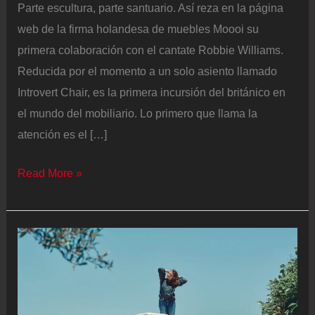
Parte escultura, parte santuario. Así reza en la página
web de la firma holandesa de muebles Moooi su
primera colaboración con el cantate Robbie Williams.
Reducida por el momento a un solo asiento llamado
Introvert Chair, es la primera incursión del británico en
el mundo del mobiliario. Lo primero que llama la
atención es el […]
¿“Crisis
Read More »
de
mediana
edad”
o
buen
diseño?