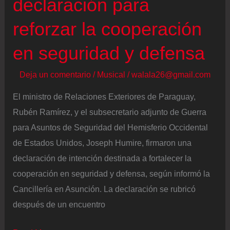
declaración para
Asfura,
tras
reforzar la cooperación
reunión
en seguridad y defensa
con
el
Deja un comentario
/
Musical
/
walala26@gmail.com
PresidenteTrump
El ministro de Relaciones Exteriores de Paraguay,
Rubén Ramírez, y el subsecretario adjunto de Guerra
para Asuntos de Seguridad del Hemisferio Occidental
de Estados Unidos, Joseph Humire, firmaron una
declaración de intención destinada a fortalecer la
cooperación en seguridad y defensa, según informó la
Cancillería en Asunción. La declaración se rubricó
después de un encuentro