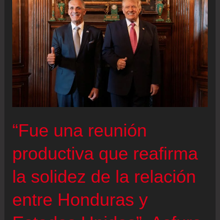
patrimonio
negativo
y
fraudes
financieros:
Petro
propone
quitar
“Fue una reunión
licencias
para
productiva que reafirma
asegurar
la solidez de la relación
pago
a
entre Honduras y
hospitales