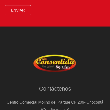
dos
personas
ENVIAR
heridas
de
gravedad
por
caídas
sufridas
en
la
calle
Contáctenos
Centro Comercial Molino del Parque OF 209- Chocontá
(Cundinamarca)