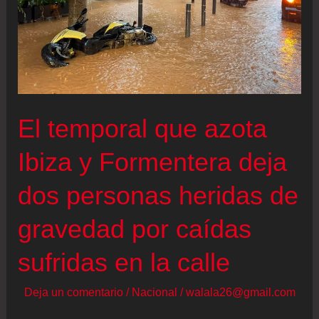
El temporal que azota
Ibiza y Formentera deja
dos personas heridas de
gravedad por caídas
sufridas en la calle
Deja un comentario
/
Nacional
/
walala26@gmail.com