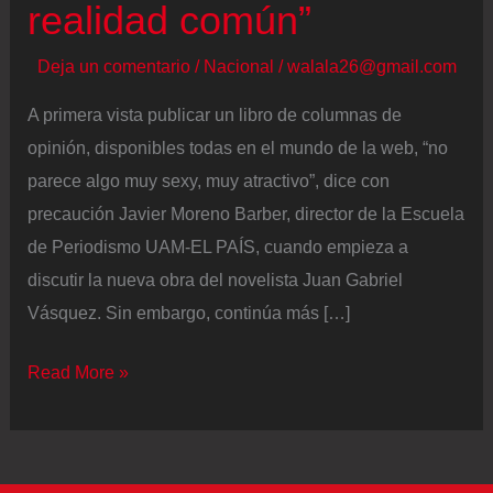
realidad común”
Deja un comentario
/
Nacional
/
walala26@gmail.com
A primera vista publicar un libro de columnas de
opinión, disponibles todas en el mundo de la web, “no
parece algo muy sexy, muy atractivo”, dice con
precaución Javier Moreno Barber, director de la Escuela
de Periodismo UAM-EL PAÍS, cuando empieza a
discutir la nueva obra del novelista Juan Gabriel
Vásquez. Sin embargo, continúa más […]
En
Read More »
el
taller
de