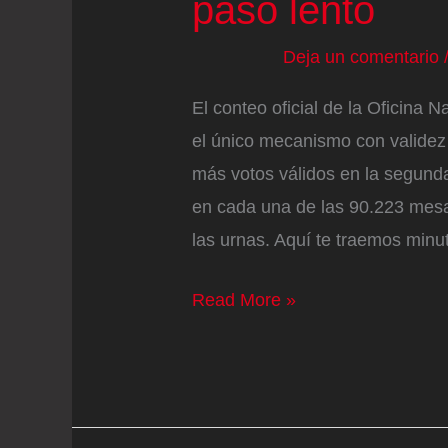
paso lento
Deja un comentario
El conteo oficial de la Oficina
el único mecanismo con validez 
más votos válidos en la segunda
en cada una de las 90.223 mesas
las urnas. Aquí te traemos minu
Histórica
Read More »
definición
electoral
en
Perú