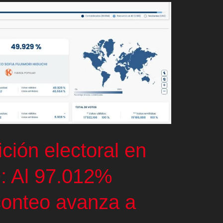
ición electoral en
: Al 97.012%
conteo avanza a