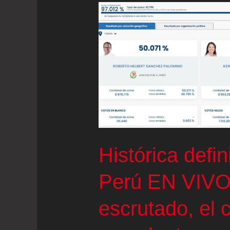
Histórica defin
Perú EN VIVO
escrutado, el 