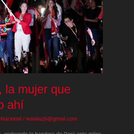
, la mujer que
o ahí
/
Nacional
/
walala26@gmail.com
as, ondeando la bandera de Perú ante miles