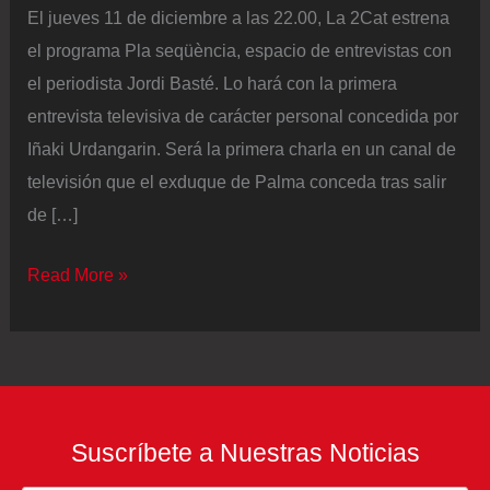
El jueves 11 de diciembre a las 22.00, La 2Cat estrena
el programa Pla seqüència, espacio de entrevistas con
el periodista Jordi Basté. Lo hará con la primera
entrevista televisiva de carácter personal concedida por
Iñaki Urdangarin. Será la primera charla en un canal de
televisión que el exduque de Palma conceda tras salir
de […]
La
Read More »
2Cat
emitirá
la
primera
entrevista
Suscríbete a Nuestras Noticias
a