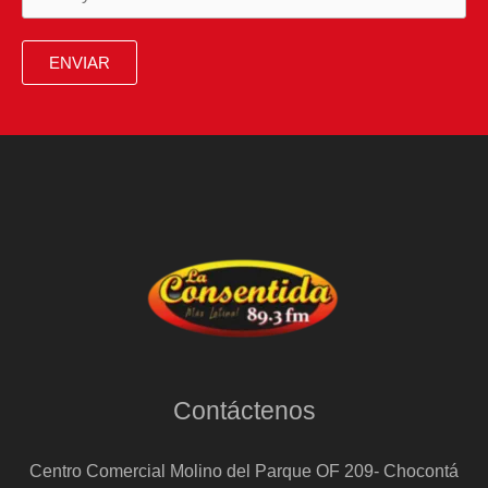
con
el
ENVIAR
Vaticano
sobre
presos
políticos
Contáctenos
Centro Comercial Molino del Parque OF 209- Chocontá