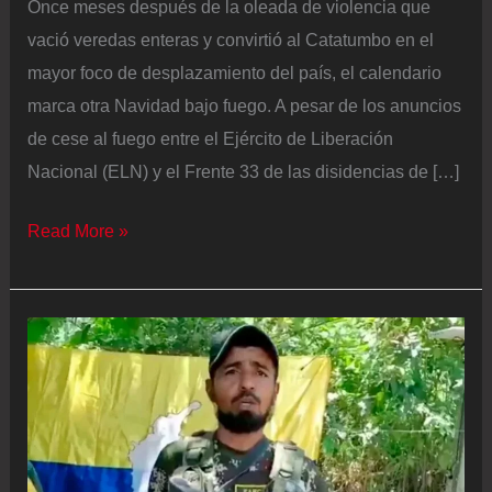
Once meses después de la oleada de violencia que
vació veredas enteras y convirtió al Catatumbo en el
mayor foco de desplazamiento del país, el calendario
marca otra Navidad bajo fuego. A pesar de los anuncios
de cese al fuego entre el Ejército de Liberación
Nacional (ELN) y el Frente 33 de las disidencias de […]
La
Read More »
crisis
humanitaria
que
la
paz
total
no