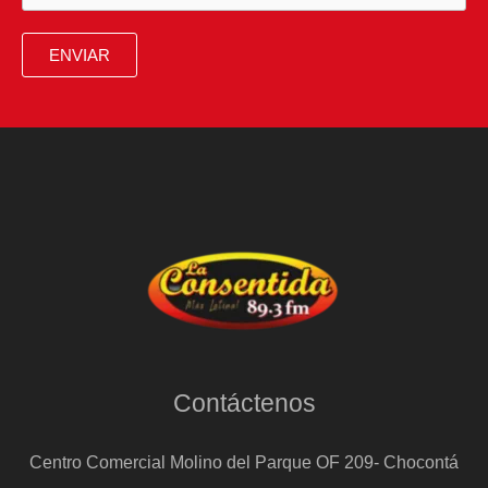
otro
jefe
ENVIAR
guerrillero
para
preservar
los
avances
de
la
paz
total
Contáctenos
Centro Comercial Molino del Parque OF 209- Chocontá