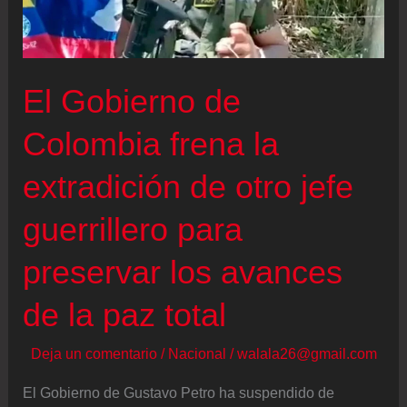
pudo
parar:
los
ataques
El Gobierno de
y
Colombia frena la
desplazamientos
vuelven
extradición de otro jefe
al
Catatumbo
guerrillero para
preservar los avances
de la paz total
Deja un comentario
/
Nacional
/
walala26@gmail.com
El Gobierno de Gustavo Petro ha suspendido de