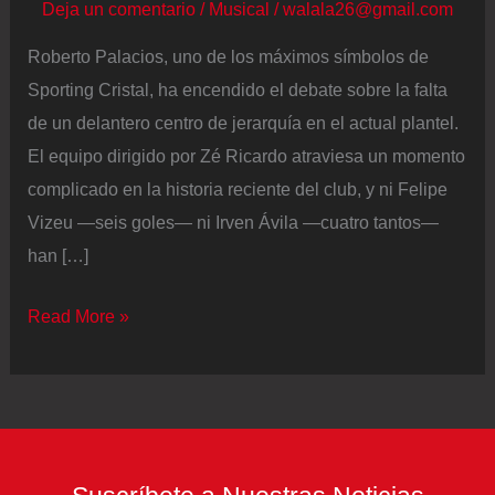
Deja un comentario
/
Musical
/
walala26@gmail.com
Roberto Palacios, uno de los máximos símbolos de
Sporting Cristal, ha encendido el debate sobre la falta
de un delantero centro de jerarquía en el actual plantel.
El equipo dirigido por Zé Ricardo atraviesa un momento
complicado en la historia reciente del club, y ni Felipe
Vizeu —seis goles— ni Irven Ávila —cuatro tantos—
han […]
‘Chorri’
Read More »
Palacios
cuestionó
la
ausencia
de