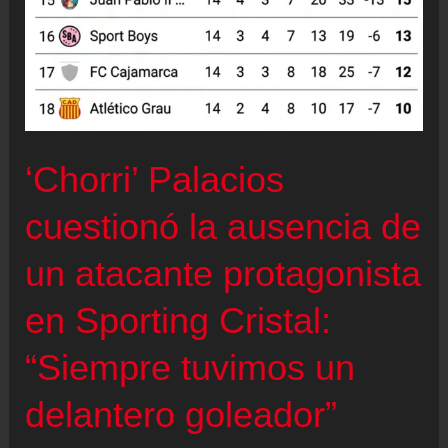
‘Chorri’ Palacios
cuestionó la ausencia de
un atacante protagonista
en Sporting Cristal:
“Siempre tuvimos un
delantero goleador”