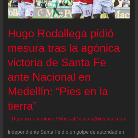
Ibagué
y
se
corona
Hugo Rodallega pidió
campeón
mesura tras la agónica
del
fútbol
victoria de Santa Fe
colombiano
ante Nacional en
Medellín: “Pies en la
tierra”
Deja un comentario
/
Musical
/
walala26@gmail.com
Independiente Santa Fe dio un golpe de autoridad en