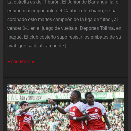
La estrella es del Tiburón. El Junior de Barranquilla, el
equipo más importante del Caribe colombiano, se ha
coronado este martes campeón de la liga de fútbol, al
vencer 0-1 en el juego de vuelta al Deportes Tolima, en
Ibagué. El club costeño supo resistir los embates de su
rival, que saltó al campo de […]
El
Read More »
Junior
de
Barranquilla
remata
al
Tolima
en