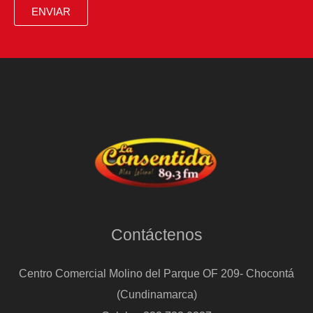
Santa
ENVIAR
Fe
ante
Nacional
en
Medellín:
“Pies
en
la
tierra”
Contáctenos
Centro Comercial Molino del Parque OF 209- Chocontá
(Cundinamarca)