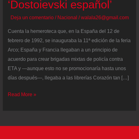
‘Dostoievski español’
Deja un comentario
/
Nacional
/
walala26@gmail.com
Cuenta la hemeroteca que, en la España del 12 de
febrero de 1992, se inauguraba la 11ª edición de la feria
Arco; España y Francia llegaban a un principio de
acuerdo para crear brigadas mixtas de policía contra
ETA y —aunque esto no se promocionaría hasta unos
días después—, llegaba a las librerías Corazón tan […]
Una
Read More »
cita
de
‘Macbeth’,
tardes