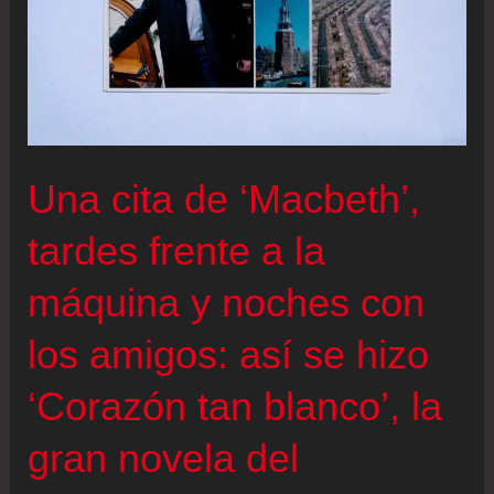
Una cita de ‘Macbeth’,
tardes frente a la
máquina y noches con
los amigos: así se hizo
‘Corazón tan blanco’, la
gran novela del