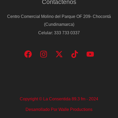
Contáctenos
la
gran
Centro Comercial Molino del Parque OF 209- Chocontá
novela
(Cundinamarca)
del
Celular: 333 733 0337
‘Dostoievski
español’
Copyright © La Consentida 89.3 fm - 2024
Desarrollado Por Walle Productions