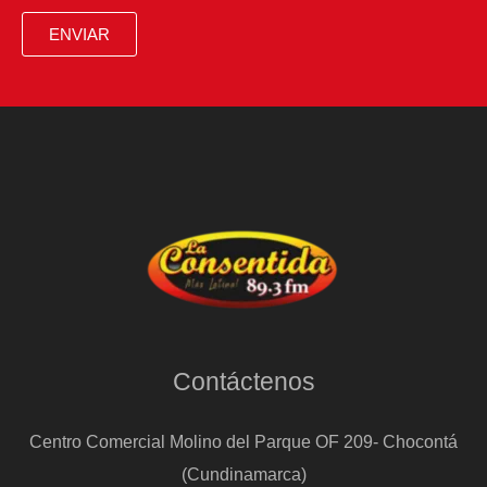
impulsadas
ENVIAR
por
minería
y
agroindustria
Contáctenos
Centro Comercial Molino del Parque OF 209- Chocontá
(Cundinamarca)