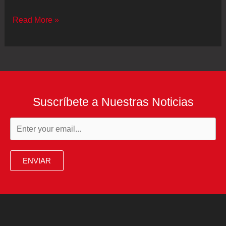
Negacionismo
Read More »
astronómico
Suscríbete a Nuestras Noticias
ENVIAR