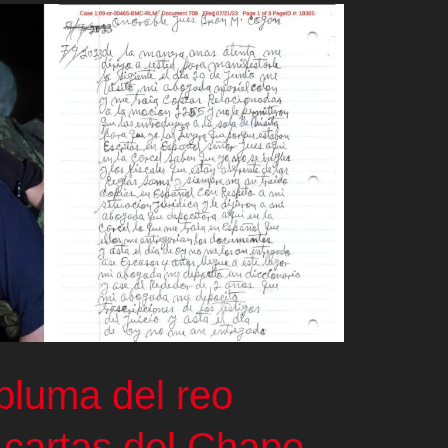
pluma del reo
 cartas del Chapo