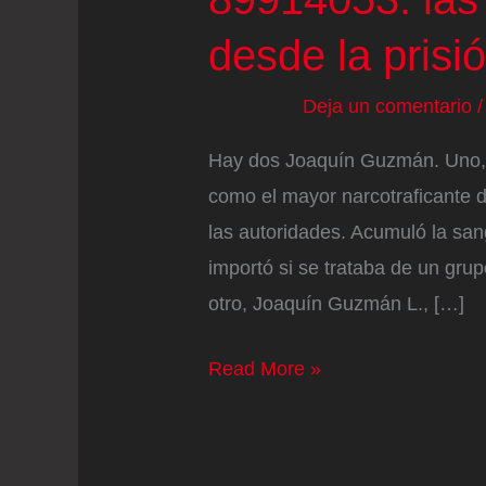
desde la prisi
Deja un comentario
Hay dos Joaquín Guzmán. Uno,
como el mayor narcotraficante d
las autoridades. Acumuló la san
importó si se trataba de un grup
otro, Joaquín Guzmán L., […]
La
Read More »
inagotable
pluma
del