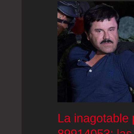
La inagotable 
89914053: las