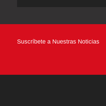
sigue
soplando
el
siroco
Suscríbete a Nuestras Noticias