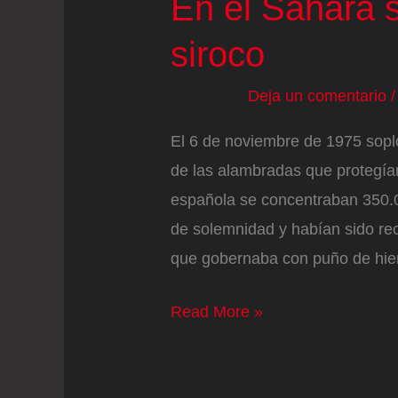
En el Sáhara 
siroco
Deja un comentario
El 6 de noviembre de 1975 sopló
de las alambradas que protegían 
española se concentraban 350.
de solemnidad y habían sido rec
que gobernaba con puño de hie
En
Read More »
el
Sáhara