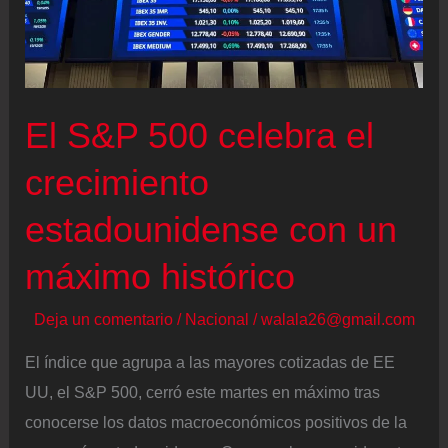
la
ventaja
de
BYD
El S&P 500 celebra el
crecimiento
estadounidense con un
máximo histórico
Deja un comentario
/
Nacional
/
walala26@gmail.com
El índice que agrupa a las mayores cotizadas de EE
UU, el S&P 500, cerró este martes en máximo tras
conocerse los datos macroeconómicos positivos de la