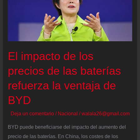
tras
el
acuerdo
de
minerales
El impacto de los
críticos
con
precios de las baterías
Estados
refuerza la ventaja de
Unidos
BYD
Deja un comentario
/
Nacional
/
walala26@gmail.com
BYD puede beneficiarse del impacto del aumento del
precio de las baterías. En China, los costes de los