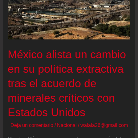
hará
el
80%
de
nuestro
trabajo
México alista un cambio
en
los
en su política extractiva
próximos
tras el acuerdo de
años”
minerales críticos con
Estados Unidos
Deja un comentario
/
Nacional
/
walala26@gmail.com