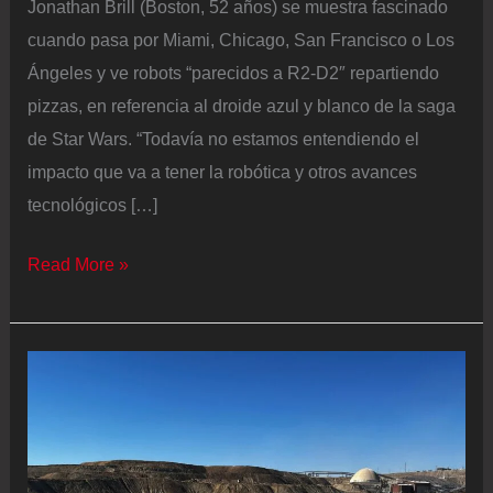
Jonathan Brill (Boston, 52 años) se muestra fascinado
cuando pasa por Miami, Chicago, San Francisco o Los
Ángeles y ve robots “parecidos a R2-D2″ repartiendo
pizzas, en referencia al droide azul y blanco de la saga
de Star Wars. “Todavía no estamos entendiendo el
impacto que va a tener la robótica y otros avances
tecnológicos […]
Jonathan
Read More »
Brill,
‘futurólogo’
de
Amazon:
“La
IA