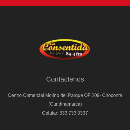
el
Gobierno
de
Estados
Unidos
Contáctenos
Centro Comercial Molino del Parque OF 209- Chocontá
(Cundinamarca)
Celular: 333 733 0337