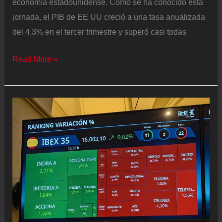
economía estadounidense. Como se ha conocido esta
jornada, el PIB de EE UU creció a una tasa anualizada
del 4,3% en el tercer trimestre y superó casi todas
El
Read More »
S&P
500
celebra
el
crecimiento
estadounidense
con
un
máximo
histórico