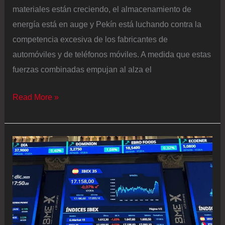
materiales están creciendo, el almacenamiento de
energía está en auge y Pekín está luchando contra la
competencia excesiva de los fabricantes de
automóviles y de teléfonos móviles. A medida que estas
fuerzas combinadas empujan al alza el
El
Read More »
impacto
de
los
precios
de
las
baterías
refuerza