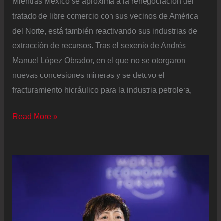
Mientras México se aproxima a la renegociación del
tratado de libre comercio con sus vecinos de América
del Norte, está también reactivando sus industrias de
extracción de recursos. Tras el sexenio de Andrés
Manuel López Obrador, en el que no se otorgaron
nuevas concesiones mineras y se detuvo el
fracturamiento hidráulico para la industria petrolera,
México
Read More »
alista
un
cambio
en
su
política
extractiva