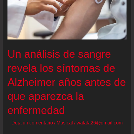
Un análisis de sangre
revela los síntomas de
Alzheimer años antes de
que aparezca la
enfermedad
Deja un comentario
/
Musical
/
walala26@gmail.com