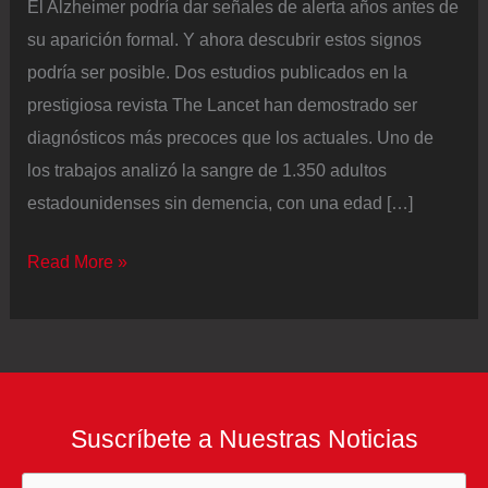
El Alzheimer podría dar señales de alerta años antes de
su aparición formal. Y ahora descubrir estos signos
podría ser posible. Dos estudios publicados en la
prestigiosa revista The Lancet han demostrado ser
diagnósticos más precoces que los actuales. Uno de
los trabajos analizó la sangre de 1.350 adultos
estadounidenses sin demencia, con una edad […]
Un
Read More »
análisis
de
sangre
revela
los
Suscríbete a Nuestras Noticias
síntomas