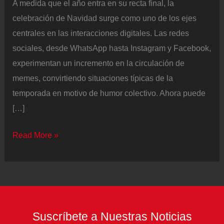
A medida que el año entra en su recta final, la
celebración de Navidad surge como uno de los ejes
centrales en las interacciones digitales. Las redes
sociales, desde WhatsApp hasta Instagram y Facebook,
experimentan un incremento en la circulación de
memes, convirtiendo situaciones típicas de la
temporada en motivo de humor colectivo. Ahora puede
[…]
Navidad
Read More »
2025
en
Colombia:
estos
son
Suscríbete a Nuestras Noticias