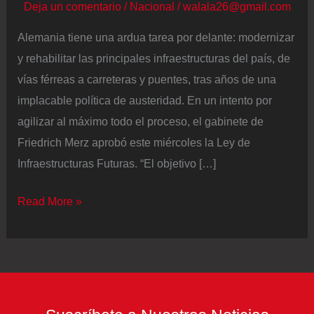
Deja un comentario
/
Nacional
/
walala26@gmail.com
Alemania tiene una ardua tarea por delante: modernizar
y rehabilitar las principales infraestructuras del país, de
vías férreas a carreteras y puentes, tras años de una
implacable política de austeridad. En un intento por
agilizar al máximo todo el proceso, el gabinete de
Friedrich Merz aprobó este miércoles la Ley de
Infraestructuras Futuras. “El objetivo […]
Alemania
Read More »
aprueba
una
ley
de
infraestructuras