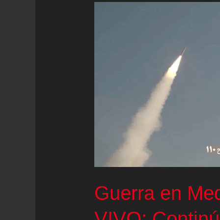
Guerra en Med
VIVO: Continú