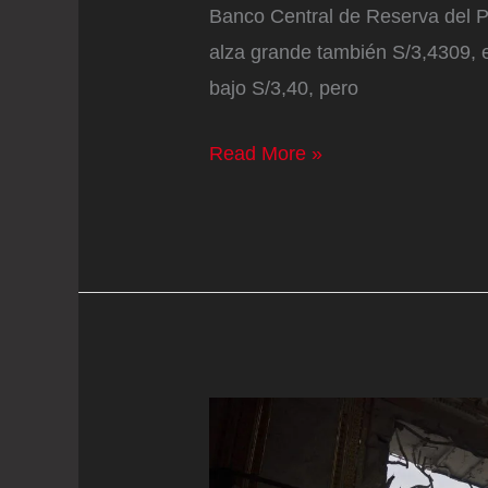
Banco Central de Reserva del P
alza grande también S/3,4309,
bajo S/3,40, pero
Precio
Read More »
del
dólar
se
disparó
en
Perú:
Así
se
cotiza