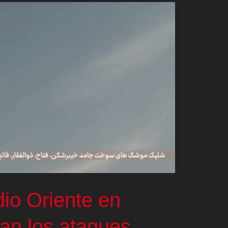
io Oriente en
an los ataques