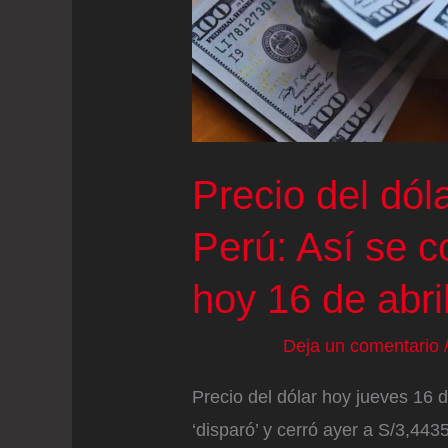
Irán
lanzó
nuevos
bombardeos
contra
países
Precio del dól
del
Perú: Así se c
Golfo
hoy 16 de abri
Deja un comentario
Precio del dólar hoy jueves 16 d
‘disparó’ y cerró ayer a S/3,443