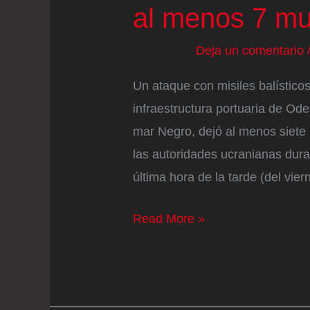
al menos 7 mu
Deja un comentario
Un ataque con misiles balístico
infraestructura portuaria de Odes
mar Negro, dejó al menos siete
las autoridades ucranianas dur
última hora de la tarde (del vier
Rusia
Read More »
lanzó
un
nuevo
ataque