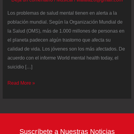
Los problemas de salud mental tienen en alerta a la
población mundial. Según la Organización Mundial de
la Salud (OMS), más de 1.000 millones de personas en
el planeta padecen algún trastorno que afecta su
calidad de vida. Los jóvenes son los más afectados. De
acuerdo con el informe World mental health today, el
suicidio […]
Joven
Read More »
española
reveló
que
su
salud
Suscríbete a Nuestras Noticias