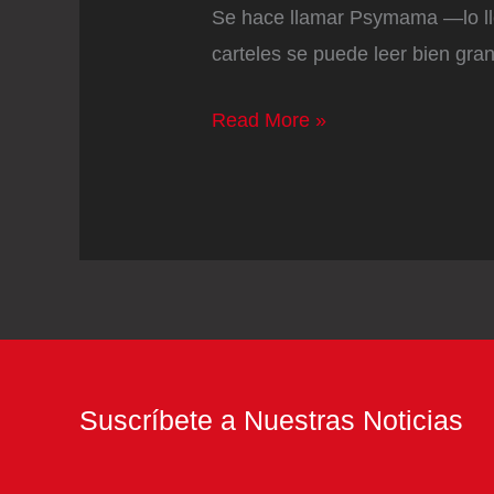
Se hace llamar Psymama —lo ll
carteles se puede leer bien gra
Indira
Read More »
Paganotto
es
la
DJ
del
momento
y
está
Suscríbete a Nuestras Noticias
haciendo
historia: