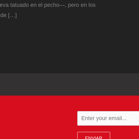
eva tatuado en el pecho—, pero en los
nde […]
ENVIAR