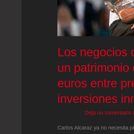
de
la
Serie
Mundial
Los negocios 
un patrimonio 
euros entre pr
inversiones in
Deja un comentario
Carlos Alcaraz ya no necesita p