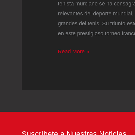
tenista murciano se ha consagr
relevantes del deporte mundial,
grandes del tenis. Su triunfo e
en este prestigioso torneo franc
Los
Read More »
negocios
de
Carlos
Alcaraz:
un
patrimonio
de
45
Suscríbete a Nuestras Noticias