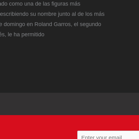
ado como una de las figuras más
 escribiendo su nombre junto al de los más
ste domingo en Roland Garros, el segundo
és, le ha permitido