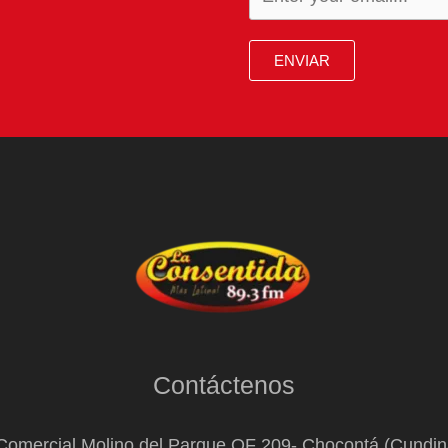
ENVIAR
Contáctenos
Comercial Molino del Parque OF 209- Chocontá (Cundi