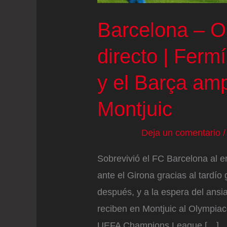
Barcelona – O
directo | Ferm
y el Barça amp
Montjuic
Deja un comentario
Sobrevivió el FC Barcelona al e
ante el Girona gracias al tardío
después, y a la espera del ansi
reciben en Montjuic al Olympiaco
UEFA Champions League […]