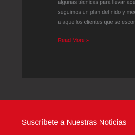
algunas técnicas para llevar ade
seguimos un plan definido y me
a aquellos clientes que se esco
Técnicas
Read More »
de
marketing
digital
para
diferenciarse
en
el
mercado
Suscríbete a Nuestras Noticias
internacional