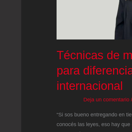
pasa
es
que
es
un
Técnicas de ma
espejo
para diferenci
distorsionado”
internacional
Deja un comentario
“Si sos bueno entregando en tie
conocés las leyes, eso hay que 