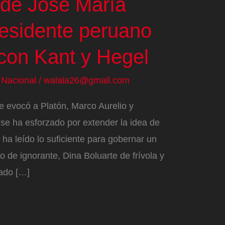
 de José María
residente peruano
con Kant y Hegel
/
Nacional
/
walala26@gmail.com
e evocó a Platón, Marco Aurelio y
e ha esforzado por extender la idea de
ha leído lo suficiente para gobernar un
do de ignorante, Dina Boluarte de frívola y
gado […]