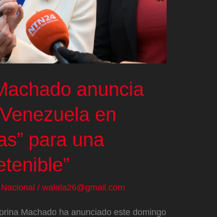
 Machado anuncia
 Venezuela en
s” para una
etenible”
/
Nacional
/
walala26@gmail.com
 Corina Machado ha anunciado este domingo