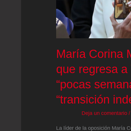
Hegel
María Corina
que regresa a
“pocas semana
“transición ind
Deja un comentario
La líder de la oposición María