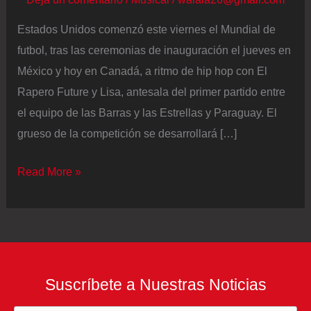
Estados Unidos comenzó este viernes el Mundial de
futbol, tras las ceremonias de inauguración el jueves en
México y hoy en Canadá, a ritmo de hip hop con El
Rapero Future y Lisa, antesala del primer partido entre
el equipo de las Barras y las Estrellas y Paraguay. El
grueso de la competición se desarrollará […]
Estados
Read More »
Unidos
vs
Paraguay
en
DIRECTO:
Suscríbete a Nuestras Noticias
los