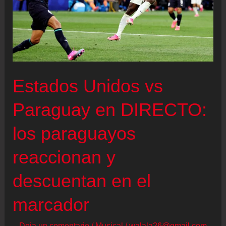
Estados Unidos vs
Paraguay en DIRECTO:
los paraguayos
reaccionan y
descuentan en el
marcador
Deja un comentario
/
Musical
/
walala26@gmail.com