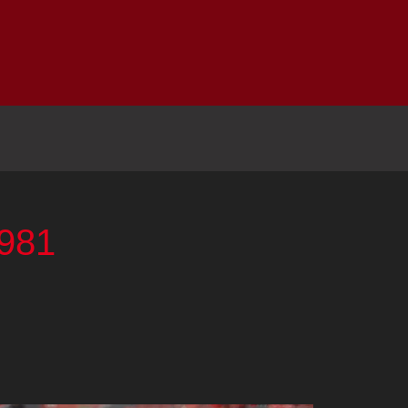
Inicio
Notici
3981