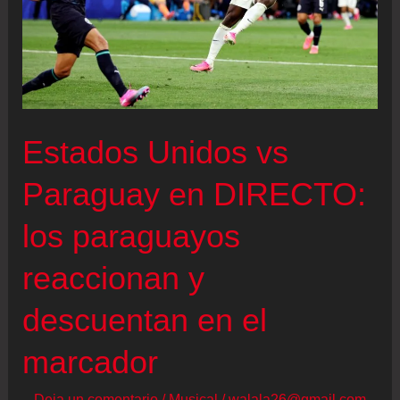
Estados Unidos vs
Paraguay en DIRECTO:
los paraguayos
reaccionan y
descuentan en el
marcador
Deja un comentario
/
Musical
/
walala26@gmail.com