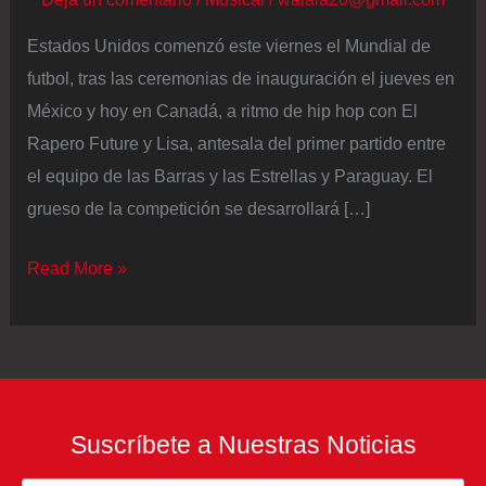
Estados Unidos comenzó este viernes el Mundial de
futbol, tras las ceremonias de inauguración el jueves en
México y hoy en Canadá, a ritmo de hip hop con El
Rapero Future y Lisa, antesala del primer partido entre
el equipo de las Barras y las Estrellas y Paraguay. El
grueso de la competición se desarrollará […]
Estados
Read More »
Unidos
vs
Paraguay
en
DIRECTO:
Suscríbete a Nuestras Noticias
los